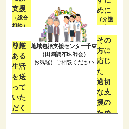
支援
【フードドライブ】
・
めに
（総合
（介護
2024年4月から常設実施スタート
相談）
予防ｹｱﾏ
フードドライブ（千束）
介護保険
ﾈｼﾞﾒﾝ
その
制度の範
ﾄ）
尊厳
囲だけで
地域包括支援センター千束
方に
風景写真 2026.3,4,5月
６５歳以
なく地域
（田園調布医師会）
ある
上の方
にある資
応じ
※参考：
お気軽にご相談ください
で、要支
源も含め
生活
区社会福祉協議会リンク⇒
こちら
援１･２と
て幅広く
た
認定され
各種相談
を送
・シニアステーション千束併
適切
た方の個
を受け支
って
ちら
別ケアプ
援しま
な支
ランを作
す。相談
いた
成し、支
内容に応
援の
援･相談を
じて民生
だく
行ないま
ため
委員・医
ため
す。また
療機関、
に
支援が必
行政等と
に