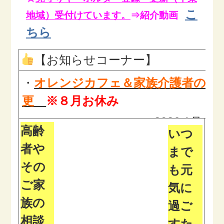
こ
地域）受付けています。
⇒紹介動画
ちら
【お知らせコーナー】
・
オレンジカフェ＆家族介護者の会
更
※８月お休み
⇒2026.1月
高齢
いつ
ジカフェ 千束
、
ひろさん
者や
まで
・
【大田区 ボランティア募集】千
その
も元
出張説明会
ご家
気に
⇒
シニアS
族の
過ご
絆サポート出張説明会
相談
すた