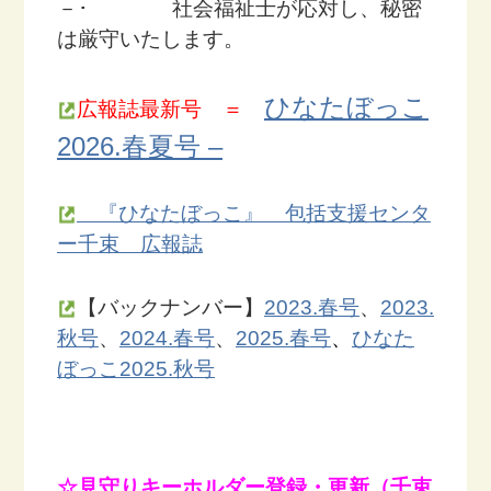
－
･ 社会福祉士が応対し、秘密
は厳守いたします。
ひなたぼっこ
広報誌
最新号 ＝
2026.春夏号 –
『ひなたぼっこ』 包括支援センタ
ー千束 広報誌
【バックナンバー】
2023.春号
、
2023.
秋号
、
2024.春号
、
2025.春号
、
ひなた
ぼっこ2025.秋号
☆
見守りキーホルダー登録・更新（千束