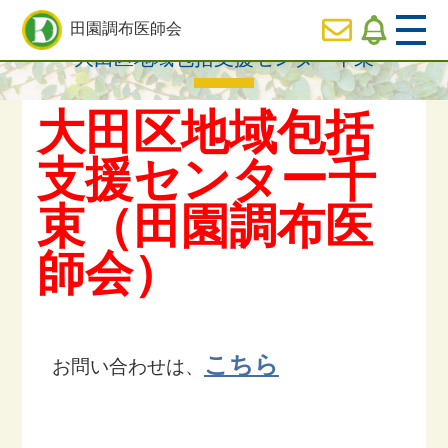
HOME
> 大田区地域包括支援センター千束
田園調布医師会
大田区地域包括支援センター千束
  HOME
大田区地域包括
休日
診療のご案内
支援センター千
束（田園調布医
  医師会の事業内容紹介
師会
）
  会長ご挨拶
  役員専用ページ
こちら
お問い合わせは、