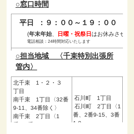
要となる
連携し対
○窓口時間
（包括
おそれの
応をして
（権利
的継続
高い方等
いきま
は区での
す。
的ｹｱﾏﾈ
擁護）
平日 ：９：００～１９：００
土曜
介護予防
ｼﾞﾒﾝﾄ）
安心して
事業の利
(
年末年始
、
日曜・祝祭日
はお休みさせて
尊厳のあ
地域の多
用や地域
電話相談：24時間対応いたします
る生活を
様な社会
の資源を
行うこと
資源を活
有効活用
○担当地域 〈千束特別出張所
ができる
用したケ
できるよ
よう、専
アマネジ
う支援し
管内〉
門的・継
メント体
ます。
続的な視
制が構築
点からの
できるよ
北千束 1・２・３
支援を行
う、地域
丁目
う業務の
のケアマ
石川町 1丁目
こと。地
ネジャー
南千束 1丁目〈32番
域の住民
の支援や
石川町 2丁目〈1
9-11、34番除く〉
や民生委
地域住民
番、2番9-15、3番
南千束 2丁目〈1
員、介護
を含めて
1-8
支援専門
のネット
番、2番7-10、
員等の支
ワークづ
4-8