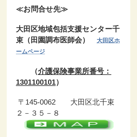
28番
援だけで
くりを行
番、9番3-13、24-
≪お問合せ先≫
2-9、29-33番除く〉
は十分に
います。
33番除く〉
問題が解
南千束 ３丁目〈31
決できな
上池台 1丁目
大田区地域包括支援センター千
番7～14、32～35
い、適切
〈18-19番、21-53
なサービ
番、
束（田園調布医師会）
番除く〉
大田区ホ
ス等につ
ながる方
ームページ
法が見つ
36番7～14除く〉
からない
等の困難
（
介護保険事業所番号：
な状況に
ある高齢
1301100101
）
者を対象
としま
す。
〒145-0062 大田区
北千束
２－３５－８