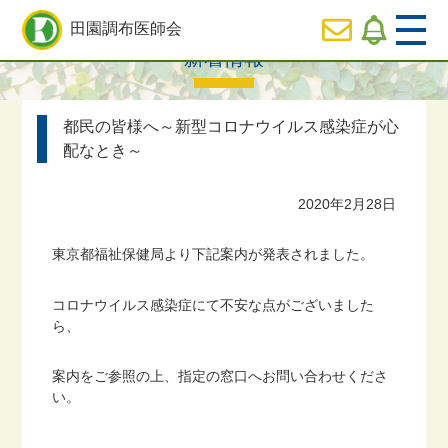
HOME
> 新着情報 > 都民の皆様へ～新型コロナウイルス感染症が心配なとき～
田園調布医師会
新着情報
  HOME
都民の皆様へ～新型コロナウイルス感染症が心
休日
診療のご案内
配なとき～
2020年2月28日
  医師会の事業内容紹介
東京都福祉保健局より下記案内が発表されました。
  会長ご挨拶
コロナウイルス感染症にて不安な点がございました
ら、
  役員専用ページ
案内をご参照の上、指定の窓口へお問い合わせくださ
い。