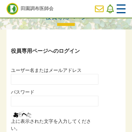
HOME
>
役員専用ページ一覧
> 役員専用ページ
田園調布医師会
役員専用ページ
  HOME
休日
診療のご案内
  医師会の事業内容紹介
ユーザー名またはメールアドレス
  会長ご挨拶
パスワード
  役員専用ページ
上に表示された文字を入力してくださ
い。