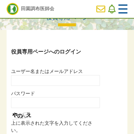
HOME
>
役員専用ページ一覧
> 役員専用ページ
田園調布医師会
役員専用ページ
  HOME
休日
診療のご案内
  医師会の事業内容紹介
ユーザー名またはメールアドレス
  会長ご挨拶
パスワード
  役員専用ページ
上に表示された文字を入力してくださ
い。