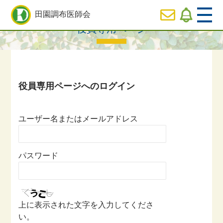
HOME
>
役員専用ページ一覧
> 役員専用ページ
田園調布医師会
役員専用ページ
  HOME
休日
診療のご案内
  医師会の事業内容紹介
ユーザー名またはメールアドレス
  会長ご挨拶
パスワード
  役員専用ページ
上に表示された文字を入力してくださ
い。