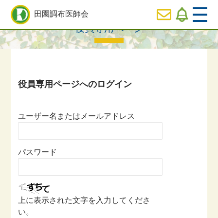
HOME
>
役員専用ページ一覧
> 役員専用ページ
田園調布医師会
役員専用ページ
  HOME
休日
診療のご案内
  医師会の事業内容紹介
ユーザー名またはメールアドレス
  会長ご挨拶
パスワード
  役員専用ページ
上に表示された文字を入力してくださ
い。