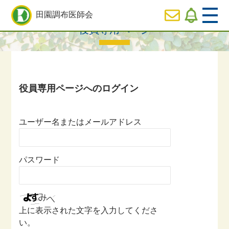
HOME
>
役員専用ページ一覧
> 役員専用ページ
田園調布医師会
役員専用ページ
  HOME
休日
診療のご案内
  医師会の事業内容紹介
ユーザー名またはメールアドレス
  会長ご挨拶
パスワード
  役員専用ページ
上に表示された文字を入力してくださ
い。