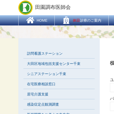
HOME
>
役員専用ページ一覧
> 役員専用ページ
田園調布医師会
  HOME
休日
診療のご案内
訪問看護ステーション
大田区地域包括支援センター千束
シニアステーション千束
ユ
在宅医療相談窓口
居宅介護支援
パ
感染症定点観測調査