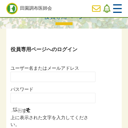
HOME
>
役員専用ページ一覧
> 役員専用ページ
田園調布医師会
役員専用ページ
  HOME
休日
診療のご案内
  医師会の事業内容紹介
ユーザー名またはメールアドレス
  会長ご挨拶
パスワード
  役員専用ページ
上に表示された文字を入力してくださ
い。