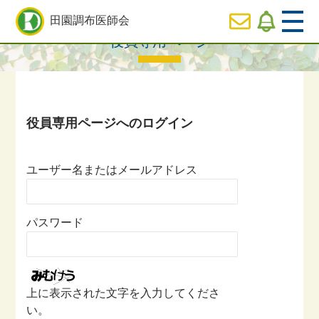
HOME
>
役員専用ページ一覧
> 役員専用ページ
田園調布医師会
役員専用ページ
  HOME
休日
診療のご案内
  医師会の事業内容紹介
ユーザー名またはメールアドレス
  会長ご挨拶
パスワード
  役員専用ページ
上に表示された文字を入力してくださ
い。