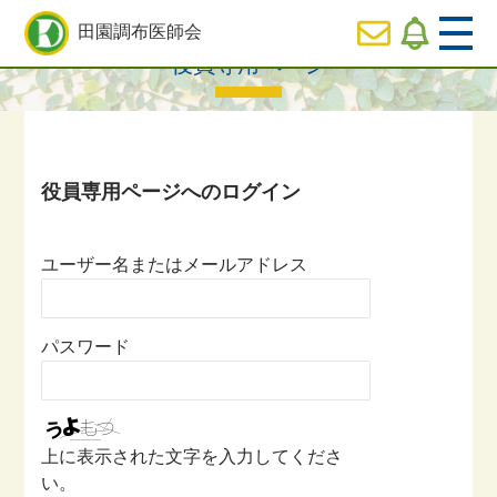
HOME
>
役員専用ページ一覧
> 役員専用ページ
田園調布医師会
役員専用ページ
  HOME
休日
診療のご案内
  医師会の事業内容紹介
ユーザー名またはメールアドレス
  会長ご挨拶
パスワード
  役員専用ページ
上に表示された文字を入力してくださ
い。