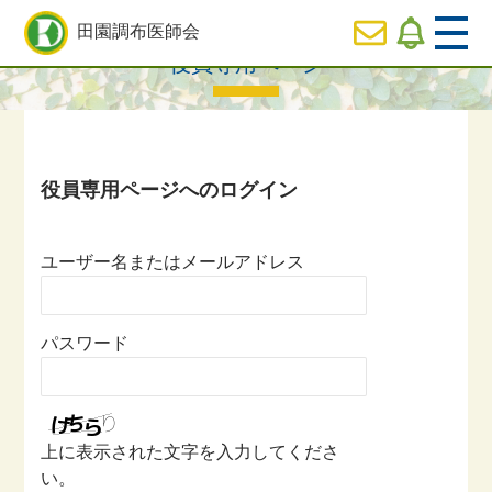
HOME
>
役員専用ページ一覧
> 役員専用ページ
田園調布医師会
役員専用ページ
  HOME
休日
診療のご案内
  医師会の事業内容紹介
ユーザー名またはメールアドレス
  会長ご挨拶
パスワード
  役員専用ページ
上に表示された文字を入力してくださ
い。