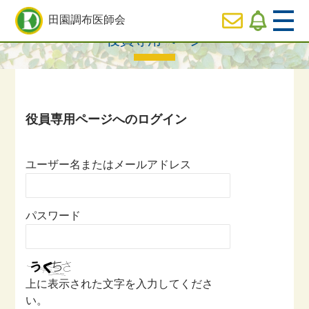
HOME
>
役員専用ページ一覧
> 役員専用ページ
田園調布医師会
役員専用ページ
  HOME
休日
診療のご案内
  医師会の事業内容紹介
ユーザー名またはメールアドレス
  会長ご挨拶
パスワード
  役員専用ページ
上に表示された文字を入力してくださ
い。