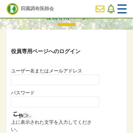
HOME
>
役員専用ページ一覧
> 役員専用ページ
田園調布医師会
役員専用ページ
  HOME
休日
診療のご案内
  医師会の事業内容紹介
ユーザー名またはメールアドレス
  会長ご挨拶
パスワード
  役員専用ページ
上に表示された文字を入力してくださ
い。