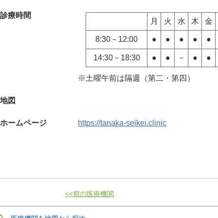
診療時間
月
火
水
木
金
8:30－12:00
●
●
●
●
●
14:30－18:30
●
●
－
●
●
※土曜午前は隔週（第二・第四）
地図
ホームページ
https://tanaka-seikei.clinic
<<前の医療機関