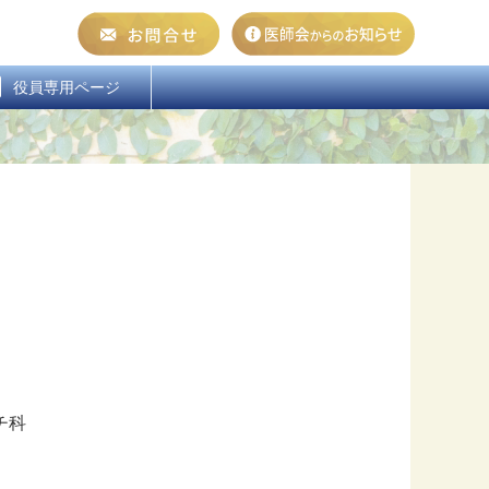
  役員専用ページ
チ科