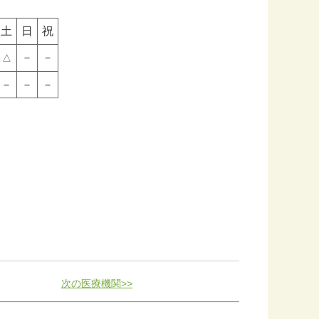
土
日
祝
－
－
△
－
－
－
次の医療機関>>