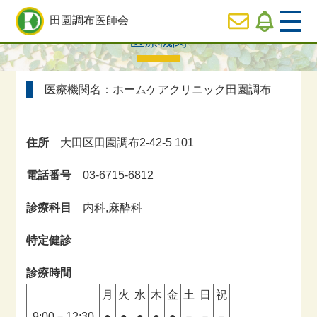
HOME
> 医療機関
田園調布医師会
医療機関
  HOME
医療機関名：ホームケアクリニック田園調布
休日
診療のご案内
住所
大田区田園調布2-42-5 101
  医師会の事業内容紹介
電話番号
03-6715-6812
  会長ご挨拶
診療科目
内科,麻酔科
  役員専用ページ
特定健診
診療時間
月
火
水
木
金
土
日
祝
9:00－12:30
●
●
●
●
●
－
－
－