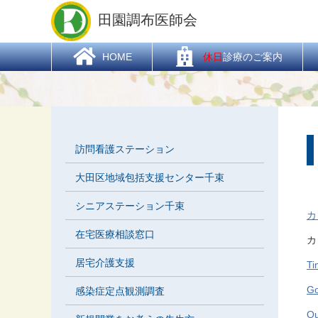
HOME
> 新着情報 > 定例会
田園調布医師会
  HOME
休日
診療のご案内
訪問看護ステーション
大田区地域包括支援センター千束
シニアステーション千束
カ
在宅医療相談窓口
カ
居宅介護支援
T
G
感染症定点観測調査
O