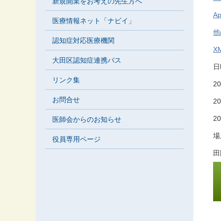
新規開業をお考えの先生方へ
A
医療情報ネット「ナビイ」
他
認知症対応医療機関
X
大田区認知症連携パス
日
リンク集
20
お問合せ
20
20
医師会からのお知らせ
場
役員専用ページ
田