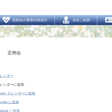
新着情報
  医師会の事業内容紹介
  会長ご挨拶
定例会
レンダー
レンダーに追加
imely カレンダーに追加
oogle に追加
utlook に追加