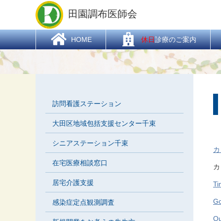
HOME
> 新着情報 > 大田区感染症対策委員会
田園調布医師会
  HOME
休日
診療のご案内
訪問看護ステーション
大田区地域包括支援センター千束
シニアステーション千束
カ
在宅医療相談窓口
カ
居宅介護支援
T
G
感染症定点観測調査
O