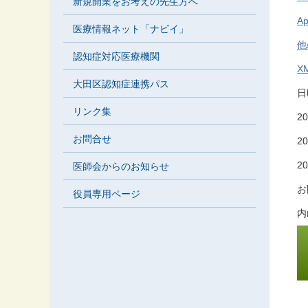
新規開業をお考えの先生方へ
A
医療情報ネット「ナビイ」
他
認知症対応医療機関
X
大田区認知症連携パス
日
リンク集
20
お問合せ
20
20
医師会からのお知らせ
お
役員専用ページ
内