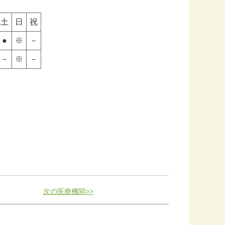
土
日
祝
●
※
－
－
※
－
次の医療機関>>