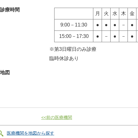
診療時間
月
火
水
木
金
9:00－11:30
●
●
●
－
●
15:00－17:30
●
－
●
－
●
※第3日曜日のみ診療
臨時休診あり
地図
<<前の医療機関
医療機関を地図から探す