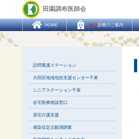
HOME
> 医療機関
田園調布医師会
  HOME
休日
診療のご案内
訪問看護ステーション
大田区地域包括支援センター千束
シニアステーション千束
在宅医療相談窓口
居宅介護支援
感染症定点観測調査